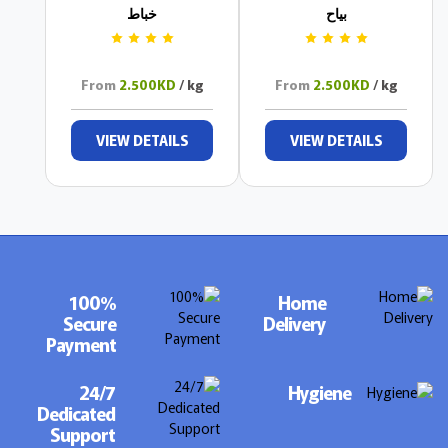
بياح
خباط
From
2.500KD
/ kg
From
2.500KD
/ kg
VIEW DETAILS
VIEW DETAILS
100%
Home
Secure
Delivery
Payment
24/7
Hygiene
Dedicated
Support