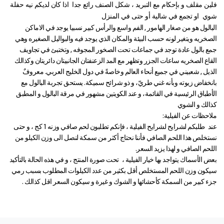
فلين مقلف و بإحكام مع التبريد ، شكل الصنف رائع جدا اذا كان لديكم نيه حفلة
شوي او تجمع في شالية أو حتى في المنزل
البالول هو من صغار الهامور , الفم واسع والرأس كبير نسبيا يوجد في الاماكن
الصخريه ويتغير لونه حسب البيئة والمكان الذي يوجد فيه والبواليل الصغيره وهي
جمع بالول عادة توجد في جماعات تحت الصخور المجوفه , وتختبئ في تجاويف
القاع الصخريه ساعات الجزر وتظهر مع المد الزعنفتان الجانبيتان دائريتان وكذالك
الذيل , شعبيني في جميع أنحاء العالم وخاصةً في دول الخليج العربي. معروفٌ
بانخفاض زيوته وبأنه غني طريّ، و ذو شرائح سميكة. يستحق تجربة البالول مع
الأطباق الرئيسية في القائمة، و عند الكويتين مشهور في مرقة البالول و المطبق
كذالك و الشوي
ملاحظات عن الفيلية:
عند طلبكم لشرايح لشرايح الفيلية ، فإنكم تطلبون لحم صافي وزنه 1 كج ، و حتى
نستخلص هذا اللحم الصافي فأننا نحتاج أكثر من سمكة لنصل الى وزن الكيلو من
اللحم الصافي و لهذا يزيد السعر.
بعض الأسماك يتواجد بها خيار الفيلية ، تحت صورة المنتج ، و في هذه الحالة بالتأكيد
سيكون وزن اللحم المستخلص أقل بكثير من عدد الكيلوات المطلوب بسبب رمي
جزء كبير من السمكة كأحشائها و الشوك و غيرة و سيكون السعر اقل كذالك .