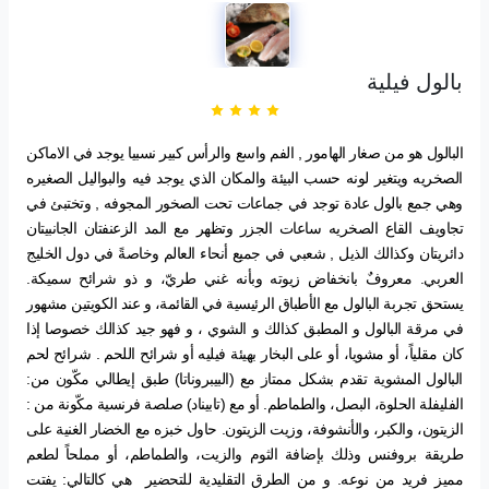
بالول فيلية
البالول هو من صغار الهامور , الفم واسع والرأس كبير نسبيا يوجد في الاماكن
الصخريه ويتغير لونه حسب البيئة والمكان الذي يوجد فيه والبواليل الصغيره
وهي جمع بالول عادة توجد في جماعات تحت الصخور المجوفه , وتختبئ في
تجاويف القاع الصخريه ساعات الجزر وتظهر مع المد الزعنفتان الجانبيتان
دائريتان وكذالك الذيل , شعبي في جميع أنحاء العالم وخاصةً في دول الخليج
العربي. معروفٌ بانخفاض زيوته وبأنه غني طريّ، و ذو شرائح سميكة.
يستحق تجربة البالول مع الأطباق الرئيسية في القائمة، و عند الكويتين مشهور
في مرقة البالول و المطبق كذالك و الشوي ، و فهو جيد كذالك خصوصا إذا
كان مقلياً، أو مشويا، أو على البخار بهيئة فيليه أو شرائح اللحم . شرائح لحم
البالول المشوية تقدم بشكل ممتاز مع (البيبروناتا) طبق إيطالي مكّون من:
الفليفلة الحلوة، البصل، والطماطم. أو مع (تابيناد) صلصة فرنسية مكّونة من :
الزيتون، والكبر، والأنشوفة، وزيت الزيتون. حاول خبزه مع الخضار الغنية على
طريقة بروفنس وذلك بإضافة الثوم والزيت، والطماطم، أو مملحاً لطعم
مميز فريد من نوعه. و من الطرق التقليدية للتحضير هي كالتالي: يفتت