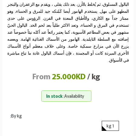
البالول المسلوق، ثم يُخلط بالأرز، بعد ذلك يقلى ، ويقدم مع الزعفران والبنجر
المطهو على مهل. يستخدم الهامور أيضا كَمُنكه جيد للمرق و الحساء، وهو
ممتاز جداً مع الكاري، والأطباق المعدة في الفرن. الرؤوس على حدى
تستخدم في المرق و الحساء، وتعد الاكثر طلباً بعد لحم الخد. البالول الحيّ
مشهور في بعض المطاعم الآسيوية، كما يعتبر رائعاً عند أكله نيئاً خصوصاً عند
إضافته مع السلطة التايلندية. الهامور من الأسماك الغذائية الهامة. وبعضه
يزرع الآن في مزارع سمكية خاصة. وعلى خلاف معظم أنواع الأسماك
الأخرى المبردة كانت أو المجمدة ، فإن أسماك البالول عادة ما تباع مباشرة
في الأسواق.
From
25.000KD
/ kg
In stock
Availability:
By kg:
1 kg