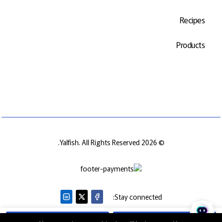
Recipes
Products
© 2026 Yalfish. All Rights Reserved.
Stay connected:
Buy Now
Add to cart